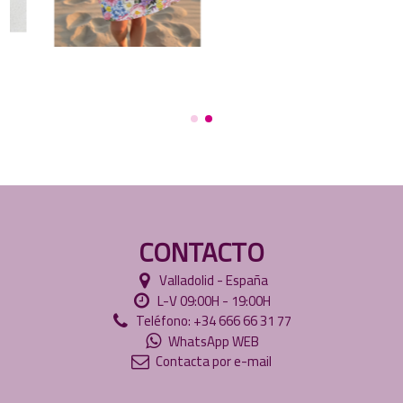
CONTACTO
Valladolid - España
L-V 09:00H - 19:00H
Teléfono: +34 666 66 31 77
WhatsApp WEB
Contacta por e-mail