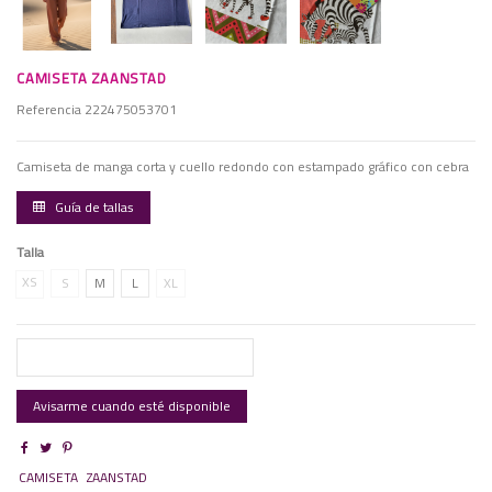
CAMISETA ZAANSTAD
Referencia
222475053701
Camiseta de manga corta y cuello redondo con estampado gráfico con cebra
Guía de tallas
Talla
XS
S
M
L
XL
CAMISETA
ZAANSTAD