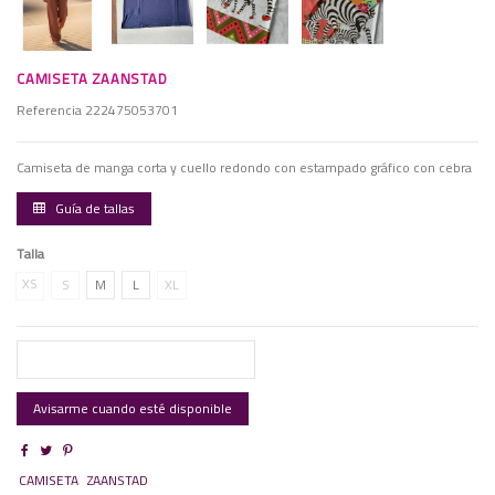
CAMISETA ZAANSTAD
Referencia
222475053701
Camiseta de manga corta y cuello redondo con estampado gráfico con cebra
Guía de tallas
Talla
XS
S
M
L
XL
CAMISETA
ZAANSTAD