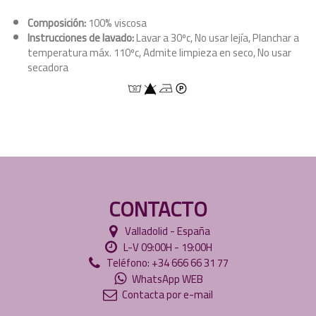
Composición:
100% viscosa
Instrucciones de lavado:
Lavar a 30ºc, No usar lejía, Planchar a
temperatura máx. 110ºc, Admite limpieza en seco, No usar
secadora
CONTACTO
Valladolid - España
L-V 09:00H - 19:00H
Teléfono: +34 666 66 31 77
WhatsApp WEB
Contacta por e-mail