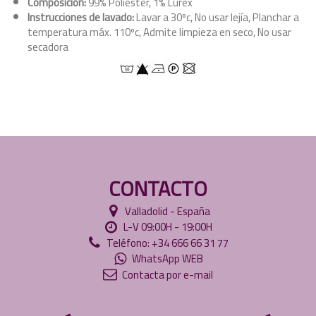
Composición:
99% Poliéster, 1% Lurex
Instrucciones de lavado:
Lavar a 30ºc, No usar lejía, Planchar a
temperatura máx. 110ºc, Admite limpieza en seco, No usar
secadora
CONTACTO
Valladolid - España
L-V 09:00H - 19:00H
Teléfono: +34 666 66 31 77
WhatsApp WEB
Contacta por e-mail