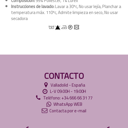
Composición:
99% Poliéster, 1% Lurex
Instrucciones de lavado:
Lavar a 30ºc, No usar lejía, Planchar a
temperatura máx. 110ºc, Admite limpieza en seco, No usar
secadora
CONTACTO
Valladolid - España
L-V 09:00H - 19:00H
Teléfono: +34 666 66 31 77
WhatsApp WEB
Contacta por e-mail