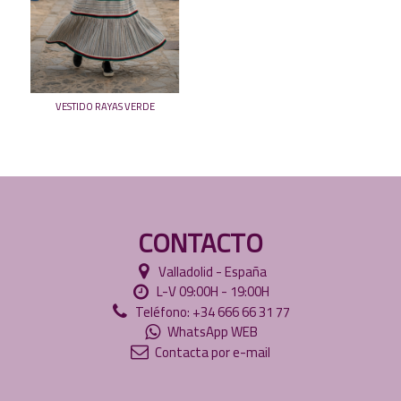
VESTIDO RAYAS VERDE
CONTACTO
Valladolid - España
L-V 09:00H - 19:00H
Teléfono: +34 666 66 31 77
WhatsApp WEB
Contacta por e-mail